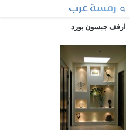
بحث
الق
عن
ارفف جبسون بورد