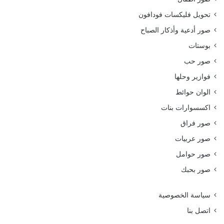
تحويل فليكسات فودافون
صور أدعية وأذكار الصباح
بوستات
صور حب
فوازير وحلها
الوان حوائط
اكسسوارات بنات
صور فراق
صور عربيات
صور حوامل
صور بحبك
سياسة الخصوصية
اتصل بنا