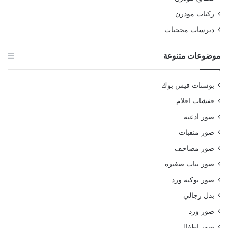
ركنات مودرن
ديرسات محجبات
موضوعات متنوعة
بوستات فيس بوك
قفشات افلام
صور ادعيه
صور منقبات
صور مصاحف
صور بنات صغيره
صور بوكيه ورد
بدل رجالي
صور ورد
صور اطفال