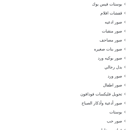
بوستات فيس بوك
قفشات افلام
صور ادعيه
صور منقبات
صور مصاحف
صور بنات صغيره
صور بوكيه ورد
بدل رجالي
صور ورد
صور اطفال
تحويل فليكسات فودافون
صور أدعية وأذكار الصباح
بوستات
صور حب