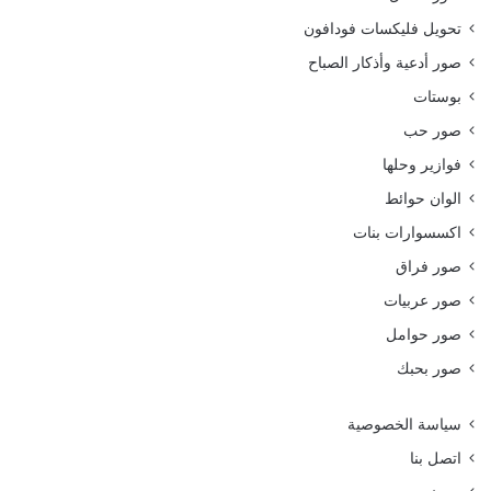
تحويل فليكسات فودافون
صور أدعية وأذكار الصباح
بوستات
صور حب
فوازير وحلها
الوان حوائط
اكسسوارات بنات
صور فراق
صور عربيات
صور حوامل
صور بحبك
سياسة الخصوصية
اتصل بنا