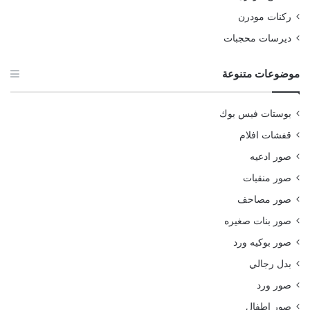
ركنات مودرن
ديرسات محجبات
موضوعات متنوعة
بوستات فيس بوك
قفشات افلام
صور ادعيه
صور منقبات
صور مصاحف
صور بنات صغيره
صور بوكيه ورد
بدل رجالي
صور ورد
صور اطفال