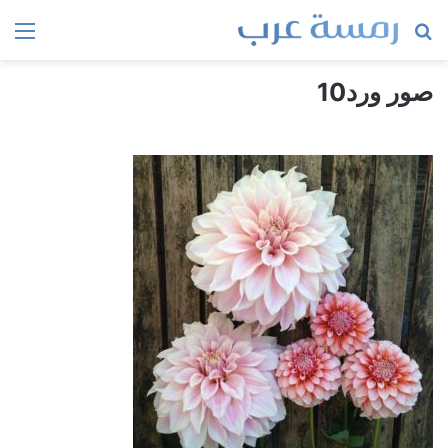
بحث
الق
عن
صور ورد10