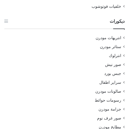
خلفيات فوتوشوب
ديكورات
انتريهات مودرن
ستائر مودرن
انترلوك
صور نيش
جبس بورد
سراير اطفال
صالونات مودرن
رسومات حوائط
جزامة مودرن
صور غرف نوم
مطابخ مودرن