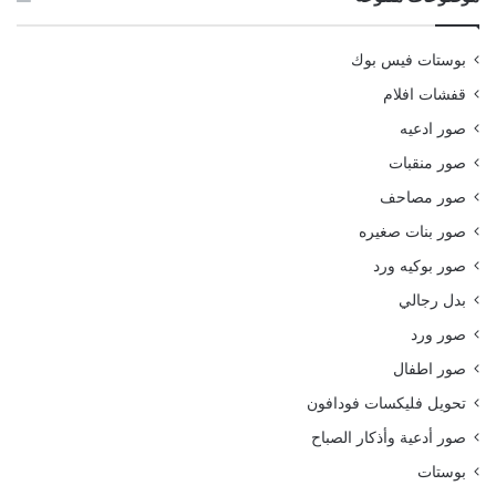
بوستات فيس بوك
قفشات افلام
صور ادعيه
صور منقبات
صور مصاحف
صور بنات صغيره
صور بوكيه ورد
بدل رجالي
صور ورد
صور اطفال
تحويل فليكسات فودافون
صور أدعية وأذكار الصباح
بوستات