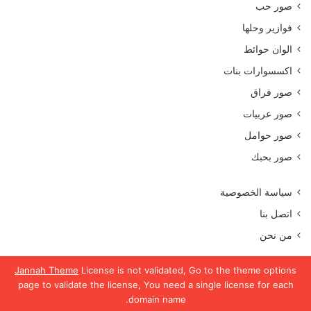
صور حب
فوازير وحلها
الوان حوائط
اكسسوارات بنات
صور فراق
صور عربيات
صور حوامل
صور بحبك
سياسة الخصوصية
اتصل بنا
من نحن
Jannah Theme
License is not validated, Go to the theme options
page to validate the license, You need a single license for each
جميع الحقوق محفوظة موقع رمسة عرب 2023
domain name.