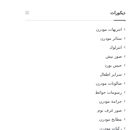
ديكورات
انتريهات مودرن
ستائر مودرن
انترلوك
صور نيش
جبس بورد
سراير اطفال
صالونات مودرن
رسومات حوائط
جزامة مودرن
صور غرف نوم
مطابخ مودرن
ركنات مودرن