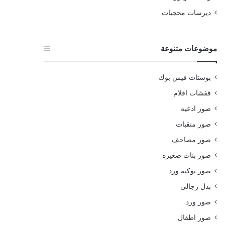
ديرسات محجبات
موضوعات متنوعة
بوستات فيس بوك
قفشات افلام
صور ادعيه
صور منقبات
صور مصاحف
صور بنات صغيره
صور بوكيه ورد
بدل رجالي
صور ورد
صور اطفال