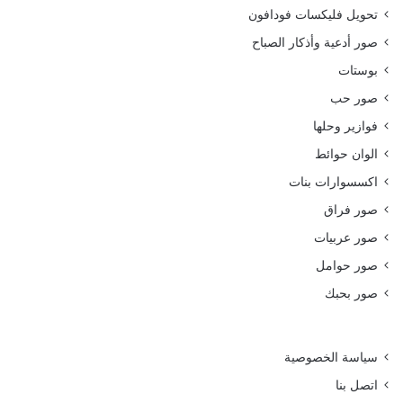
تحويل فليكسات فودافون
صور أدعية وأذكار الصباح
بوستات
صور حب
فوازير وحلها
الوان حوائط
اكسسوارات بنات
صور فراق
صور عربيات
صور حوامل
صور بحبك
سياسة الخصوصية
اتصل بنا