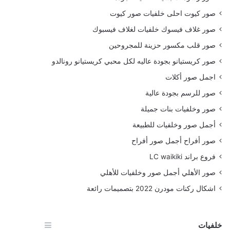
صور كيوت احلى خلفيات صور كيوت
صور غلاف فيسوك خلفيات لغلاف فيسبوك
صور قلب مكسور حزينة للمجروحين
صور كريستيانو بجودة عاليه لكل محبي كريستيانو رونالدو
اجمل صور أكلات
صور للرسم بجودة عالية
صور وخلفيات بنات جميلة
أجمل صور وخلفيات للطبيعة
صور أفراح أجمل صور أفراح
فروع براند LC waikiki
صور الأهلي أجمل صور وخلفيات للأهلي
اشكال ركنات مودرن 2022 بتصميمات رائعة
خلفيات