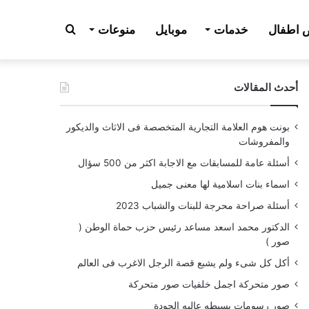
بحث
اطفال
خدمات
موبايل
منوعات
أحدث المقالات
عن
بونت هوم العلامة التجارية المتخصصة فى الاثاث والديكور
والمفروشات
أسئلة عامة للمسابقات مع الاجابة اكثر من 500 سؤال
اسماء بنات اسلامية لها معنى جميل
أسئلة صراحة محرجة للبنات والشباب 2023
الدكتور محمد اسعد مساعد رئيس حزب حماة الوطن (
صور )
أكل كل شىء ولم يشبع قصة الرجل الاغرب فى العالم
صور متحركة اجمل خلفيات صور متحركة
صور رسومات بسيطه عاليه الجودة