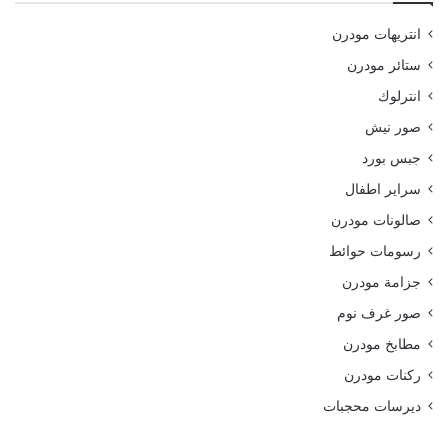
انتريهات مودرن
ستائر مودرن
انترلوك
صور نيش
جبس بورد
سراير اطفال
صالونات مودرن
رسومات حوائط
جزامة مودرن
صور غرف نوم
مطابخ مودرن
ركنات مودرن
ديرسات محجبات