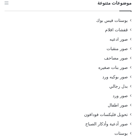
موضوعات متنوعة
بوستات فيس بوك
قفشات افلام
صور ادعيه
صور منقبات
صور مصاحف
صور بنات صغيره
صور بوكيه ورد
بدل رجالي
صور ورد
صور اطفال
تحويل فليكسات فودافون
صور أدعية وأذكار الصباح
بوستات