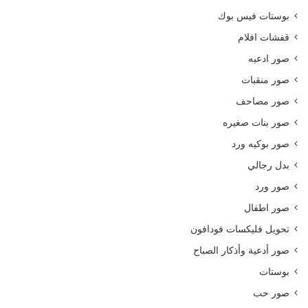
بوستات فيس بوك
قفشات افلام
صور ادعيه
صور منقبات
صور مصاحف
صور بنات صغيره
صور بوكيه ورد
بدل رجالي
صور ورد
صور اطفال
تحويل فليكسات فودافون
صور أدعية وأذكار الصباح
بوستات
صور حب