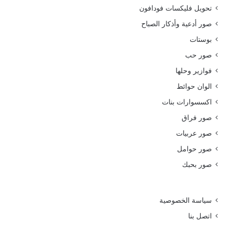
تحويل فليكسات فودافون
صور أدعية وأذكار الصباح
بوستات
صور حب
فوازير وحلها
الوان حوائط
اكسسوارات بنات
صور فراق
صور عربيات
صور حوامل
صور بحبك
سياسة الخصوصية
اتصل بنا