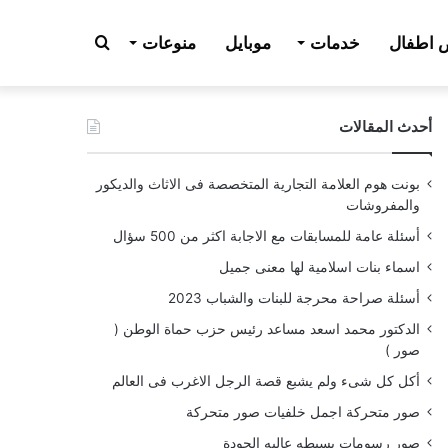
بحث
اطفال
خدمات
موبايل
منوعات
أحدث المقالات
عن
بونت هوم العلامة التجارية المتخصصة فى الاثاث والديكور
والمفروشات
أسئلة عامة للمسابقات مع الاجابة اكثر من 500 سؤال
اسماء بنات اسلامية لها معنى جميل
أسئلة صراحة محرجة للبنات والشباب 2023
الدكتور محمد اسعد مساعد رئيس حزب حماة الوطن (
صور )
أكل كل شىء ولم يشبع قصة الرجل الاغرب فى العالم
صور متحركة اجمل خلفيات صور متحركة
صور رسومات بسيطه عاليه الجودة