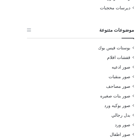
ديرسات محجبات
موضوعات متنوعة
بوستات فيس بوك
قفشات افلام
صور ادعيه
صور منقبات
صور مصاحف
صور بنات صغيره
صور بوكيه ورد
بدل رجالي
صور ورد
صور اطفال