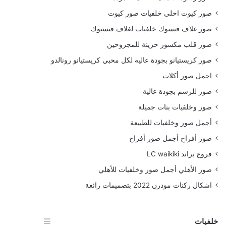
صور كيوت احلى خلفيات صور كيوت
صور غلاف فيسوك خلفيات لغلاف فيسبوك
صور قلب مكسور حزينة للمجروحين
صور كريستيانو بجودة عاليه لكل محبي كريستيانو رونالدو
اجمل صور أكلات
صور للرسم بجودة عالية
صور وخلفيات بنات جميلة
أجمل صور وخلفيات للطبيعة
صور أفراح أجمل صور أفراح
فروع براند LC waikiki
صور الأهلي أجمل صور وخلفيات للأهلي
اشكال ركنات مودرن 2022 بتصميمات رائعة
خلفيات