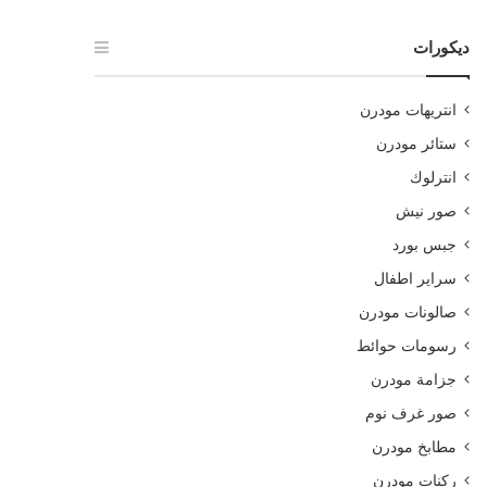
ديكورات
انتريهات مودرن
ستائر مودرن
انترلوك
صور نيش
جبس بورد
سراير اطفال
صالونات مودرن
رسومات حوائط
جزامة مودرن
صور غرف نوم
مطابخ مودرن
ركنات مودرن