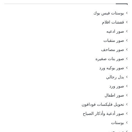
بوستات فيس بوك
قفشات افلام
صور ادعيه
صور منقبات
صور مصاحف
صور بنات صغيره
صور بوكيه ورد
بدل رجالي
صور ورد
صور اطفال
تحويل فليكسات فودافون
صور أدعية وأذكار الصباح
بوستات
صور حب