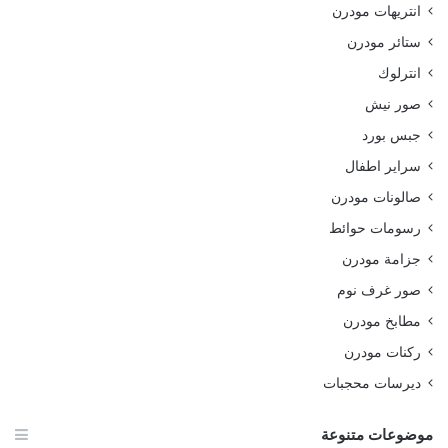
انتريهات مودرن
ستائر مودرن
انترلوك
صور نيش
جبس بورد
سراير اطفال
صالونات مودرن
رسومات حوائط
جزامة مودرن
صور غرف نوم
مطابخ مودرن
ركنات مودرن
ديرسات محجبات
موضوعات متنوعة