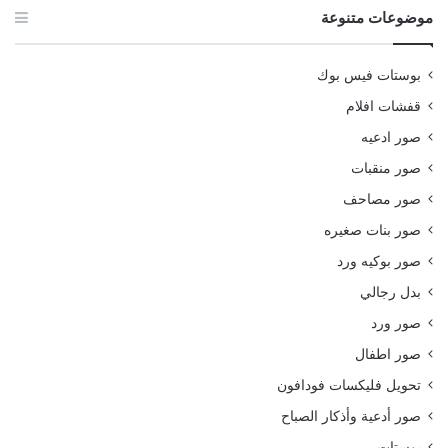
موضوعات متنوعة
بوستات فيس بوك
قفشات افلام
صور ادعيه
صور منقبات
صور مصاحف
صور بنات صغيره
صور بوكيه ورد
بدل رجالي
صور ورد
صور اطفال
تحويل فليكسات فودافون
صور أدعية وأذكار الصباح
بوستات