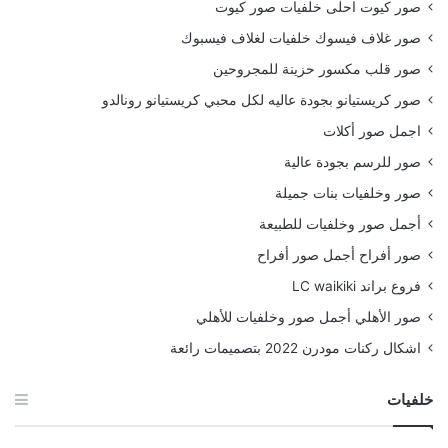
صور كيوت احلى خلفيات صور كيوت
صور غلاف فيسوك خلفيات لغلاف فيسبوك
صور قلب مكسور حزينة للمجروحين
صور كريستيانو بجودة عاليه لكل محبي كريستيانو رونالدو
اجمل صور أكلات
صور للرسم بجودة عالية
صور وخلفيات بنات جميلة
أجمل صور وخلفيات للطبيعة
صور أفراح أجمل صور أفراح
فروع براند LC waikiki
صور الأهلي أجمل صور وخلفيات للأهلي
اشكال ركنات مودرن 2022 بتصميمات رائعة
خلفيات