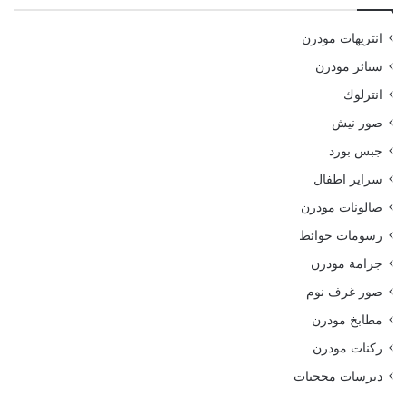
انتريهات مودرن
ستائر مودرن
انترلوك
صور نيش
جبس بورد
سراير اطفال
صالونات مودرن
رسومات حوائط
جزامة مودرن
صور غرف نوم
مطابخ مودرن
ركنات مودرن
ديرسات محجبات